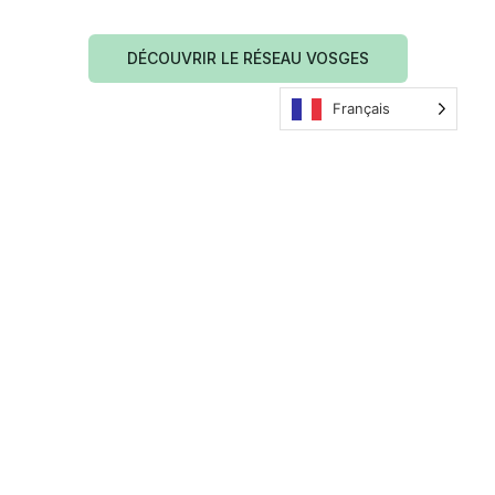
DÉCOUVRIR LE RÉSEAU VOSGES
Français
Les actualités Shantha Coaching
TEAM BUILDING
TEAM BUILDING
PRÉPARATION MENTALE
PRÉPARATION MENTALE
Stage running à Vittel
Jackson Richardson
: un weekend avec
rejoint Shantha