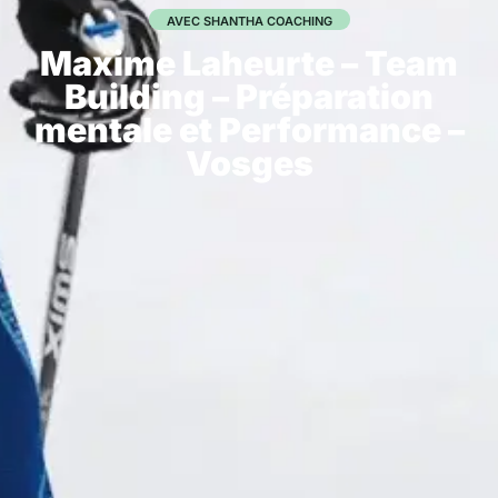
AVEC SHANTHA COACHING
Maxime Laheurte – Team
Building – Préparation
mentale et Performance –
Vosges