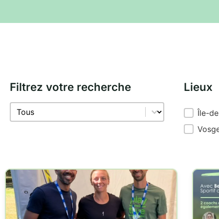
Filtrez votre recherche
Lieux
Sélectionnez le contenu
(Blog) Catégories
(blog) 
Île-d
Vosg