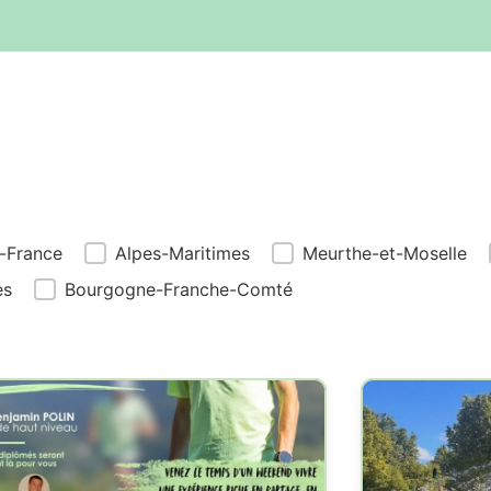
Géolocalisation
e-France
Alpes-Maritimes
Meurthe-et-Moselle
es
Bourgogne-Franche-Comté