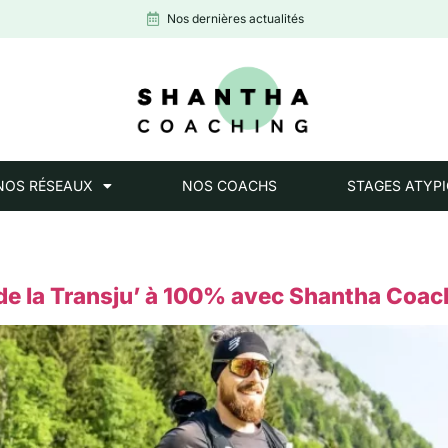
Nos dernières actualités
NOS RÉSEAUX
NOS COACHS
STAGES ATYP
 de la Transju’ à 100% avec Shantha Coac