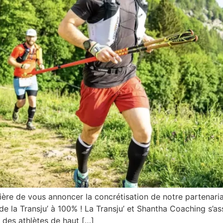
ière de vous annoncer la concrétisation de notre partenari
e la Transju’ à 100% ! La Transju’ et Shantha Coaching s’as
r des athlètes de haut […]